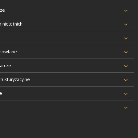
cze
nieletnich
udowlane
arcze
rukturyzacyjne
e