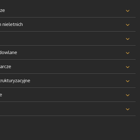
cze
nieletnich
udowlane
arcze
rukturyzacyjne
e