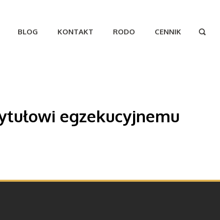
BLOG
KONTAKT
RODO
CENNIK

u
 tytułowi egzekucyjnemu