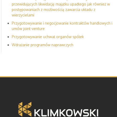
przewidujących likwidację majątku upadłego jak również w
postępowaniach z możliwością zawarcia układu z
wierzycielami
Przygotowywanie i negocjowanie kontraktów handlowych i
umów joint-venture
Przygotowywanie uchwał organów spółek
Wdrażanie programów naprawczych