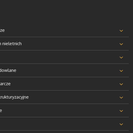
cze
nieletnich
udowlane
arcze
rukturyzacyjne
e