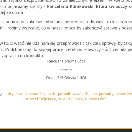
twić szybko, bezproblemowo i z zamierzonym efektem. W wielu bow
ejscu pojawiamy się my -
kancelaria Klimkowski, która świadczy 
ej ze stron.
 i pomoc w zakresie udzielania informacji odnośnie rozdzielczo
mi i robimy wszystko, co w naszej mocy, by zakończyć sprawę z po
to, iż wspólnie uda nam się przeprowadzić tak całą sprawę, by tak
i. Podchodzimy do swojej pracy rzetelnie. Prawnicy Łódź cennik- j
i zaprasza do kontaktu.
Kancelaria prawna Łódź
⭐⭐⭐⭐⭐
Ocena
5
/5 Głosów 10
126
gi:
radcy prawni rozwód Trójmiasto
,
prawnik rozwód Gdańsk
,
prawnicy rozwód Łó
rozwód Trójmiasto
,
rozwód Gdańsk
,
rozwód Łódź