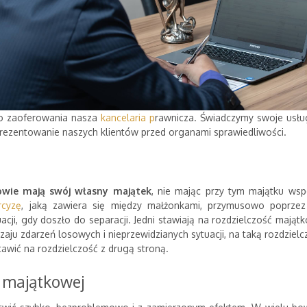
do zaoferowania nasza
kancelaria p
rawnicza. Świadczymy swoje usług
rezentowanie naszych klientów przed organami sprawiedliwości.
owie mają swój własny majątek
, nie mając przy tym majątku wsp
rcyzę
, jaką zawiera się między małżonkami, przymusowo poprzez
ji, gdy doszło do separacji. Jedni stawiają na rozdzielczość mają
zaju zdarzeń losowych i nieprzewidzianych sytuacji, na taką rozdzielc
tawić na rozdzielczość z drugą stroną.
 majątkowej