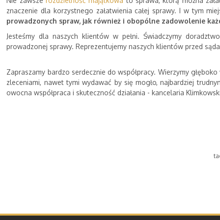
Nie zawsze
rozdzielność majątkowa
to sprawa, którą można zała
znaczenie dla korzystnego załatwienia całej sprawy. I w tym mi
prowadzonych spraw, jak również i obopólne zadowolenie każd
Jesteśmy dla naszych klientów w pełni. Świadczymy doradztwo
prowadzonej sprawy. Reprezentujemy naszych klientów przed sąda
Zapraszamy bardzo serdecznie do współpracy. Wierzymy głęboko w 
zleceniami, nawet tymi wydawać by się mogło, najbardziej trudnym
owocna współpraca i skuteczność działania - kancelaria Klimkowsk
ta