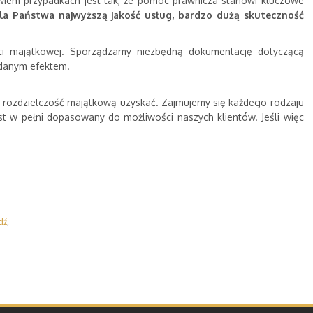
iem przypadkach jest tak, że pomoc prawnicza stanowi kluczowe
dla Państwa najwyższą jakość usług, bardzo dużą skuteczność
ści majątkowej. Sporządzamy niezbędną dokumentację dotyczącą
żądanym efektem.
ą rozdzielczość majątkową uzyskać. Zajmujemy się każdego rodzaju
est w pełni dopasowany do możliwości naszych klientów. Jeśli więc
dź
,