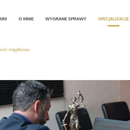
RII
O MNIE
WYGRANE SPRAWY
SPECJALIZACJE
ność majątkowa